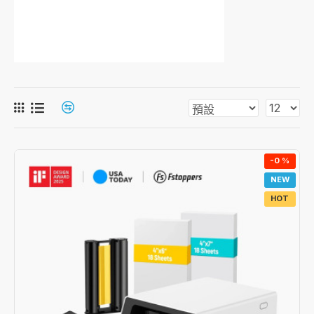
-0 %
NEW
HOT