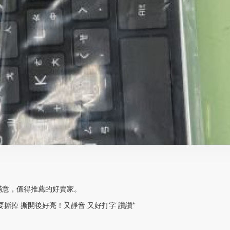
滿意，值得推薦的好賣家。
撕掉 撕開後好亮！又靜音 又好打字 讚讚*