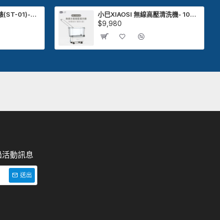
XUNTU 洵兔 兒童手錶(ST-01)-守護聽 守護看
小巳XIAOSI 無線高壓清洗機- 1000W鋰電超強水壓「清潔怪獸」，跑山/露營戶外出行必備！
$9,980
過活動訊息
送出