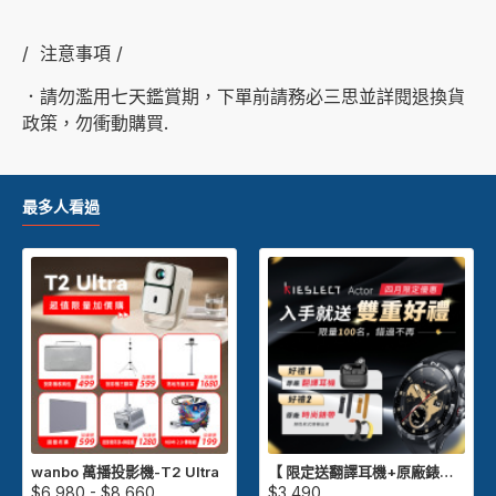
/ 注意事項 /
．請勿濫用七天鑑賞期，下單前請務必三思並詳閱退換貨
政策，勿衝動購買.
最多人看過
wanbo 萬播投影機-T2 Ultra
【 限定送翻譯耳機+原廠錶帶 】Kieslect Actor GPS 智慧運動陶瓷腕錶
$6,980 - $8,660
$3,490